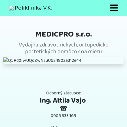
Poliklinika V.K.
MEDICPRO s.r.o.
Výdajňa zdravotníckych, ortopedicko
portetických pomôcok na mieru
Odborný zástupca:
Ing. Attila Vajo 
☎
0905 333 169