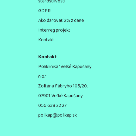
starostlivosti
GDPR
Ako darovať 2% z dane
Interreg projekt
Kontakt
Kontakt
Poliklinika "Velké Kapušany
n.o."
Zoltána Fábryho 105/20,
07901 Veľké Kapušany
056 638 22 27
polikap@polikap.sk