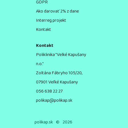
GDPR
Ako darovať 2% z dane
Interreg projekt
Kontakt
Kontakt
Poliklinika "Velké Kapušany
n.o."
Zoltána Fábryho 105/20,
07901 Veľké Kapušany
056 638 22 27
polikap@polikap.sk
polikap.sk
©
2026