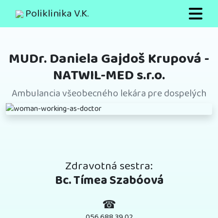
Poliklinika V.K.
MUDr. Daniela Gajdoš Krupová -
NATWIL-MED s.r.o.
Ambulancia všeobecného lekára pre dospelých
Zdravotná sestra:
Bc. Tímea Szabóová
☎
056 688 39 02