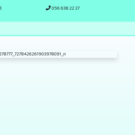
é
056 638 22 27