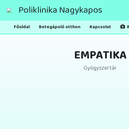
Poliklinika Nagykapos
Főoldal
Betegápoló otthon
Kapcsolat
R
EMPATIKA
Gyógyszertár