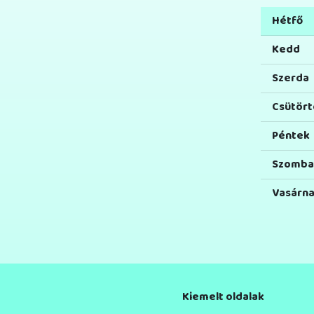
Hétfő
Kedd
Szerda
Csütört
Péntek
Szomba
Vasárn
Kiemelt oldalak