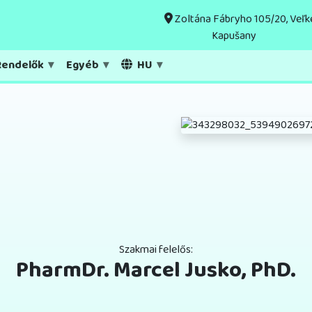
Zoltána Fábryho 105/20, Veľk
Kapušany
endelők
Egyéb
HU
Szakmai felelős:
PharmDr. Marcel Jusko, PhD.